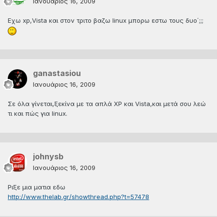
Ιανουάριος 16, 2009
Εχω xp,Vista και στον τριτο βαζω linux μπορω εστω τους δυο΄;;;
ganastasiou
Ιανουάριος 16, 2009
Σε όλα γίνεται,ξεκίνα με τα απλά XP και Vista,και μετά σου λεώ
τι και πώς για linux.
johnysb
Ιανουάριος 16, 2009
Ριξε μια ματια εδω
http://www.thelab.gr/showthread.php?t=57478