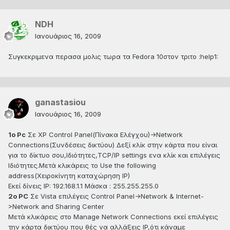
NDH
Ιανουάριος 16, 2009
Συγκεκριμενα περασα μολις τωρα τα Fedora 10στον τριτο :help1:
ganastasiou
Ιανουάριος 16, 2009
1o Pc
Σε XP Control Panel(Πίνακα Ελέγχου)->Network
Connections(Συνδέσεις δικτύου) Δεξί κλίκ στην κάρτα που είναι
για το δίκτυο σου,Ιδιότητες,TCP/IP settings ενα κλίκ και επιλέγεις
Iδιότητες.Μετά κλικάρεις το Use the following
address(Χειροκίνητη καταχώρηση IP)
Εκεί δίνεις IP: 192.168.1.1 Μάσκα : 255.255.255.0
2o PC
Σε Vista επιλέγεις Control Panel->Network & Internet-
>Network and Sharing Center
Μετά κλικάρεις στο Manage Network Connections εκεί επιλέγεις
την κάρτα δικτύου που θές να αλλάξεις IP,ότι κάναμε