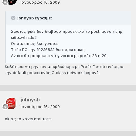
Ιανουάριος 16, 2009
johnysb έγραψε:
Σωστος φιλε δεν διαβασα προσεκτικα το post, μονο τις ip
ειδα.:whistle2:
Oποτε οπως λες γινεται.
Το 1ο PC την 192.168.1.1 θα παρει ομως.
Αν και θα μπορουσε να γινει και με prefix 28 η 29.
Καλύτερα να μην τον μπερδεύουμε με Prefix.Γιαυτό ανέφερα
την default μάσκα ενός C class network.:happy2:
johnysb
Ιανουάριος 16, 2009
ok ας το κανει ετσι τοτε.