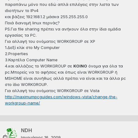
παραπάνω μόνο που εδώ απλά επιλέγεις στην λιστα των
ιδιοτήτων το IPv4
και βάζεις 192.168.1.2 μάσκα 255.255.255.0
Ποιά διανομή linux περνάς?
PS.Για file sharing πρέπει να ανήκουν όλα στην ίδια ομάδα
εργασίας τα PC.
Για αλλαγή του ονόματος WORKGROUP σε XP
1.Δεξί κλίκ στο Μy Computer
2.Properties
3.Καρτέλα Computer Name
4.και αλλάζεις το WORKGROUP σε
ΚΟΙΝΟ
όνομα για όλα τα
pc.Μπορείς να το αφήσεις και όπως είναι WORKGROUP ή
MSHOME είναι συνήθως αλλά πρέπει να είναι και τα άλλα pc
στο ίδιο WORKGROUP.
Για αλλαγή του ονόματος WORKGROUP σε Vista
http://maximumpcguides.com/windows-vista/change-the-
workgroup-name/
NDH
Ιανουάριος 16, 2009