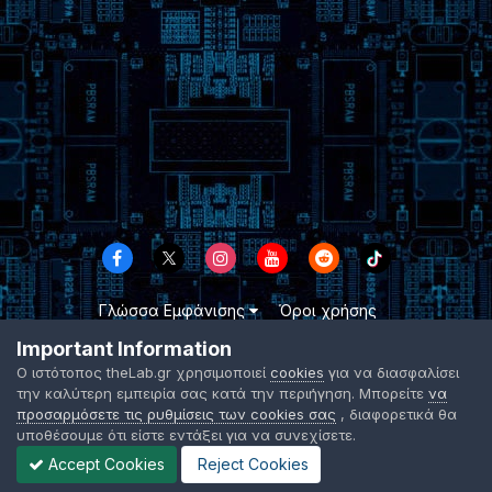
Γλώσσα Εμφάνισης
Όροι χρήσης
Επικοινωνήστε μαζί μας
Cookies
Important Information
TheLab.gr 2003 -
2026 ©
Ο ιστότοπος theLab.gr χρησιμοποιεί
cookies
για να διασφαλίσει
Powered by Invision Community
την καλύτερη εμπειρία σας κατά την περιήγηση. Μπορείτε
να
προσαρμόσετε τις ρυθμίσεις των cookies σας
, διαφορετικά θα
υποθέσουμε ότι είστε εντάξει για να συνεχίσετε.
Accept Cookies
Reject Cookies