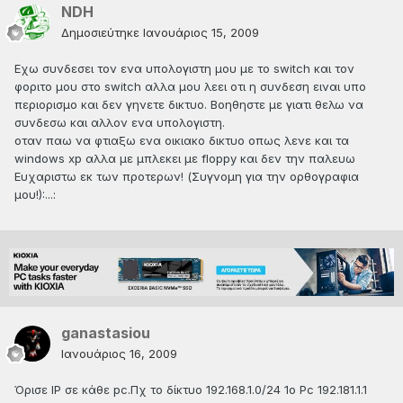
NDH
Δημοσιεύτηκε
Ιανουάριος 15, 2009
Εχω συνδεσει τον ενα υπολογιστη μου με το switch και τον
φοριτο μου στο switch αλλα μου λεει οτι η συνδεση ειναι υπο
περιορισμο και δεν γηνετε δικτυο. Βοηθηστε με γιατι θελω να
συνδεσω και αλλον ενα υπολογιστη.
οταν παω να φτιαξω ενα οικιακο δικτυο οπως λενε και τα
windows xp αλλα με μπλεκει με floppy και δεν την παλευω
Ευχαριστω εκ των προτερων! (Συγνομη για την ορθογραφια
μου!):...:
ganastasiou
Ιανουάριος 16, 2009
Όρισε IP σε κάθε pc.Πχ το δίκτυο 192.168.1.0/24 1o Pc 192.181.1.1