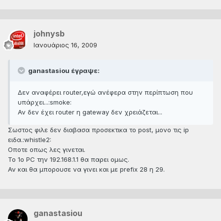
johnysb
Ιανουάριος 16, 2009
ganastasiou έγραψε:
Δεν αναφέρει router,εγώ ανέφερα στην περίπτωση που
υπάρχει...:smoke:
Αν δεν έχει router η gateway δεν χρειάζεται...
Σωστος φιλε δεν διαβασα προσεκτικα το post, μονο τις ip
ειδα.:whistle2:
Oποτε οπως λες γινεται.
Το 1ο PC την 192.168.1.1 θα παρει ομως.
Αν και θα μπορουσε να γινει και με prefix 28 η 29.
ganastasiou