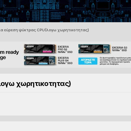
για εύρεση ψύκτρας CPU(λογω χωρητικοτητας)
λογω χωρητικοτητας)