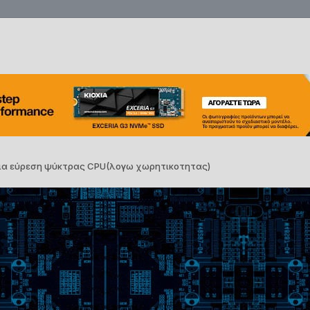
για εύρεση ψύκτρας CPU(λογω χωρητικοτητας)