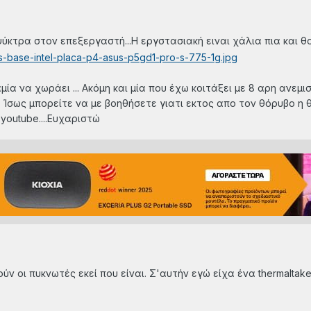
κτρα στον επεξεργαστή...Η εργστασιακή ειναι χάλια πια και θο
αμία να χωράει ... Ακόμη και μία που έχω κοιτάξει με 8 αρη ανε
... Ίσως μπορείτε να με βοηθήσετε γιατι εκτος απο τον θόρυβο
youtube....Ευχαριστώ
ν οι πυκνωτές εκεί που είναι. Σ'αυτήν εγώ είχα ένα thermaltake 