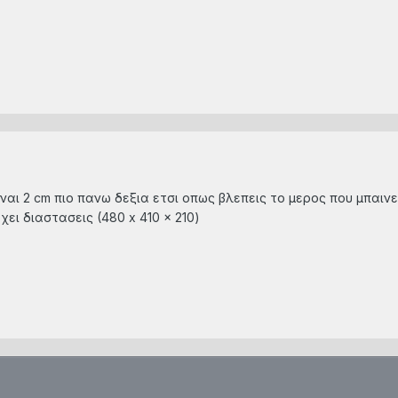
αι 2 cm πιο πανω δεξια ετσι οπως βλεπεις τo μερος που μπαινει
χει διαστασεις (480 x 410 x 210)