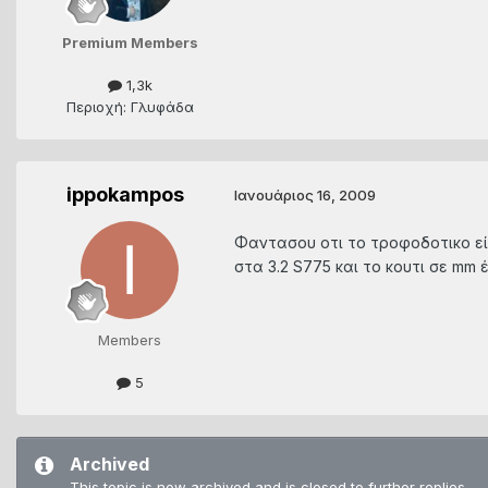
Premium Members
1,3k
Περιοχή: Γλυφάδα
ippokampos
Ιανουάριος 16, 2009
Φαντασου οτι το τροφοδοτικο είν
στα 3.2 S775 και το κουτι σε mm έ
Members
5
Archived
This topic is now archived and is closed to further replies.