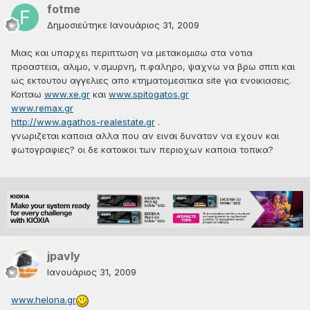
fotme
Δημοσιεύτηκε
Ιανουάριος 31, 2009
Μιας και υπαρχει περιπτωση να μετακομισω στα νοτια
προαστεια, αλιμο, ν.σμυρνη, π.φαληρο, ψαχνω να βρω σπιτι και
ως εκτουτου αγγελιες απο κτηματομεσιτικα site για ενοικιασεις.
Κοιταω
www.xe.gr
και
www.spitogatos.gr
www.remax.gr
http://www.agathos-realestate.gr
.
γνωριζεται καποια αλλα που αν ειναι δυνατον να εχουν και
φωτογραφιες? οι δε κατοικοι των περιοχων καποια τοπικα?
jpavly
Ιανουάριος 31, 2009
www.helona.gr