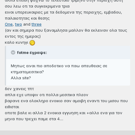
αλλα επειδη ψαχνω το τελευταιο τριμηνο στην περιοχη αυτη
σου λεω οτι τα συγκεκριμενα τρια
ειναι υπερευκαιριες με τα δεδομενα της περιοχης, εμβαδου,
παλαιοτητας και θεσης
Οne
,
two
and
three
(αν και σημερα που ξαναμιλησα μαλλον θα εκλειναν ολα τους
εντος της ημερας)
καλο κυνηγι
fotme έγραψε:
Μηπως ειναι πιο αποδοτικο να παω απευθειας σε
κτηματομεσιτικα?
Αλλα site?
δεν χανεις τπτ
απλα εχε υποψιν οτι πολλα μεσιτικα πλεον
βαρανε ενα ολοκληρο ενοικιο σαν αμοιβη εναντι του μισου που
ειθισται
οποτε βαλε κι αλλα 2 ενοικια εγγυηση και +αλλο ενα για τον
μηνα που τρεχει παμε στα 4....