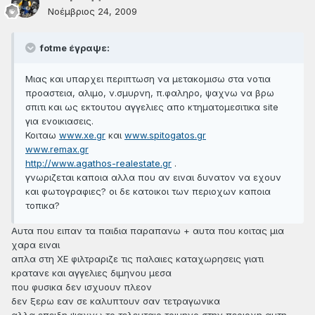
Νοέμβριος 24, 2009
fotme έγραψε:
Μιας και υπαρχει περιπτωση να μετακομισω στα νοτια
προαστεια, αλιμο, ν.σμυρνη, π.φαληρο, ψαχνω να βρω
σπιτι και ως εκτουτου αγγελιες απο κτηματομεσιτικα site
για ενοικιασεις.
Κοιταω
www.xe.gr
και
www.spitogatos.gr
www.remax.gr
http://www.agathos-realestate.gr
.
γνωριζεται καποια αλλα που αν ειναι δυνατον να εχουν
και φωτογραφιες? οι δε κατοικοι των περιοχων καποια
τοπικα?
Αυτα που ειπαν τα παιδια παραπανω + αυτα που κοιτας μια
χαρα ειναι
απλα στη ΧΕ φιλτραριζε τις παλαιες καταχωρησεις γιατι
κρατανε και αγγελιες διμηνου μεσα
που φυσικα δεν ισχυουν πλεον
δεν ξερω εαν σε καλυπτουν σαν τετραγωνικα