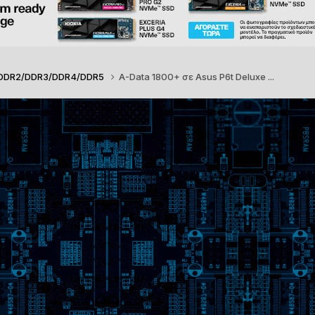
/DDR2/DDR3/DDR4/DDR5
A-Data 1800+ σε Asus P6t Deluxe ...