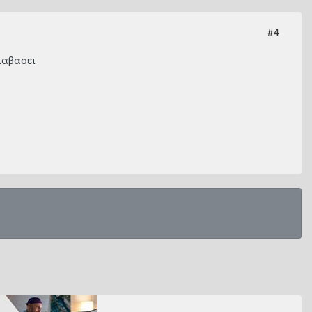
#4
διαβασει