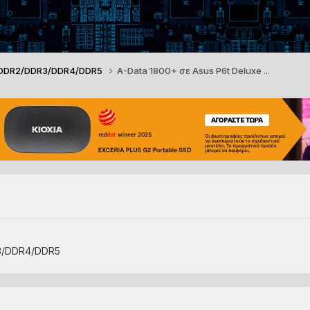
/DDR2/DDR3/DDR4/DDR5
A-Data 1800+ σε Asus P6t Deluxe ...
3/DDR4/DDR5