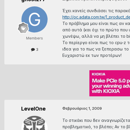
Έχει κανείς συνδιάσει τις παρακ
http://oc.adata.com.tw/1_product_
Το πρόβλημα μου είναι πως αν και
από αυτά (και όχι το πρώτο που υ
χωνέψω, αλλά να μη βλέπει το bi
Members
Το περίεργο είναι πως το cpu-z τ
ιδεα για το πως να ξεπερασω το
3
Ευχαριστώ εκ των προτέρων!
LevelOne
Φεβρουάριος 1, 2009
Το στικάκι που δεν αναγνωρίζετα
προβληματικό, το βλέπει; Αν το β