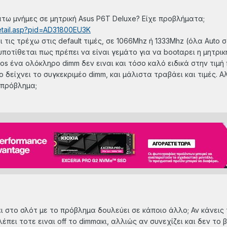
άτω μνήμες σε μητρική Asus P6T Deluxe? Είχε προβλήματα;
detail.asp?pid=AD31800EU3K
 τις τρέχω στις default τιμές, σε 1066Mhz ή 1333Mhz (όλα Auto σ
ποτίθεται πως πρέπει να είναι γεμάτο για να bootαρει η μητρική
os ένα ολόκληρο dimm δεν ειναι και τόσο καλό ειδικά στην τιμή
ο δείχνει το συγκεκριμέο dimm, και μάλιστα τραβάει και τιμές. 
 πρόβλημα;
ι στο σλότ με το πρόβλημα δουλεύει σε κάποιο άλλο; Αν κάνει
λέπει τοτε ειναι off το dimmακι, αλλιώς αν συνεχίζει και δεν το 