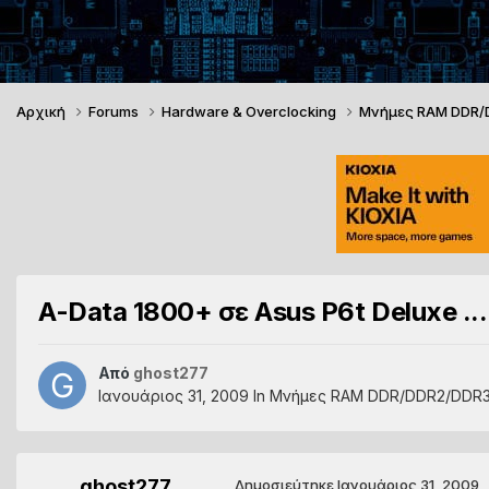
Αρχική
Forums
Hardware & Overclocking
Μνήμες RAM DDR
A-Data 1800+ σε Asus P6t Deluxe ...
Από
ghost277
Ιανουάριος 31, 2009
In
Μνήμες RAM DDR/DDR2/DDR
ghost277
Δημοσιεύτηκε
Ιανουάριος 31, 2009