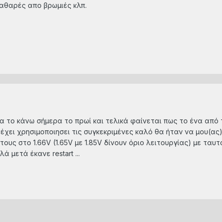
καθαρές απο βρωμιές κλπ.
να το κάνω σήμερα το πρωί και τελικά φαίνεται πως το ένα από τ
έχει χρησιμοποιησει τις συγκεκριμένες καλό θα ήταν να μου(ας) π
ους στο 1.66V (1.65V με 1.85V δίνουν όριο λειτουργίας) με ταυ
 μετά έκανε restart ...