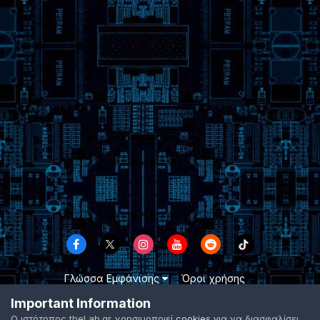
Γλώσσα Εμφάνισης
Όροι χρήσης
Επικοινωνήστε μαζί μας
Cookies
Important Information
TheLab.gr 2003 -
2026 ©
Ο ιστότοπος theLab.gr χρησιμοποιεί
cookies
για να διασφαλίσει