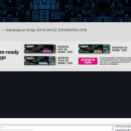
3
Ashampoo Snap 2014.06.02 22h56m15s 006