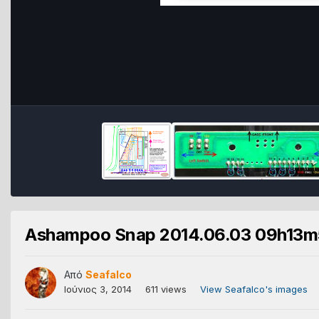
Ashampoo Snap 2014.06.03 09h13m
Από
Seafalco
Ιούνιος 3, 2014
611 views
View Seafalco's images