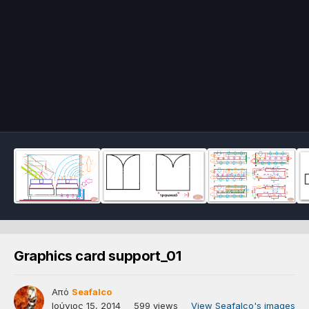
Graphics card support_01
Από
Seafalco
Ιούνιος 15, 2014
599 views
View Seafalco's images