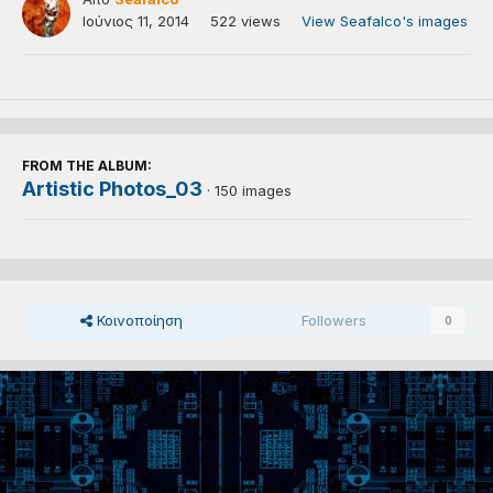
Ιούνιος 11, 2014
522 views
View Seafalco's images
FROM THE ALBUM:
Artistic Photos_03
· 150 images
Κοινοποίηση
Followers
0