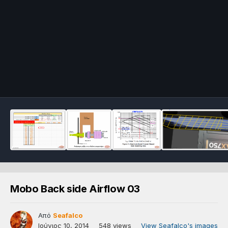
Mobo Back side Airflow 03
Από
Seafalco
Ιούνιος 10, 2014
548 views
View Seafalco's images