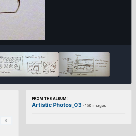
FROM THE ALBUM:
Artistic Photos_03
· 150 images
0