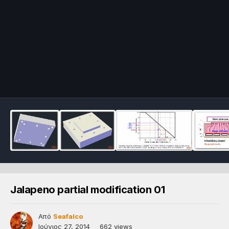
Jalapeno partial modification 01
Από
Seafalco
Ιούνιος 27, 2014
662 views