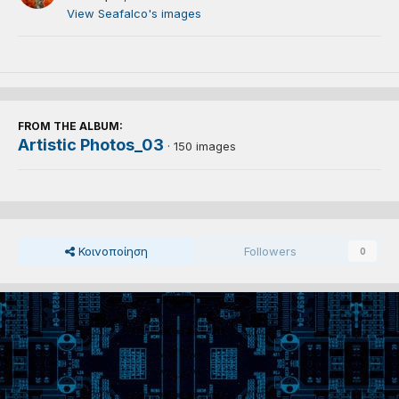
View Seafalco's images
FROM THE ALBUM:
Artistic Photos_03
· 150 images
Κοινοποίηση
Followers
0