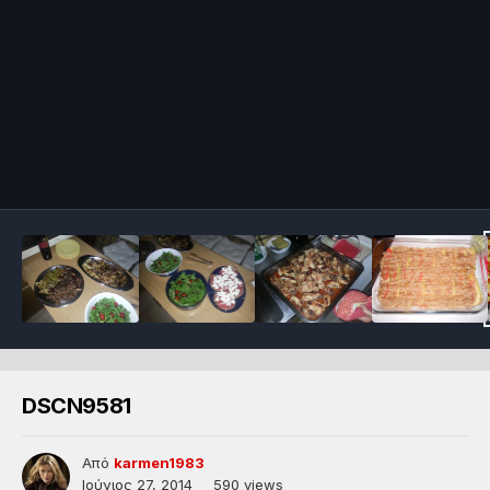
DSCN9581
Από
karmen1983
Ιούνιος 27, 2014
590 views