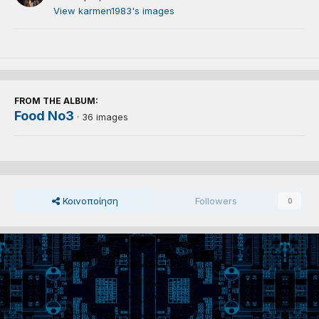
View karmen1983's images
FROM THE ALBUM:
Food No3
· 36 images
Κοινοποίηση
Followers
0