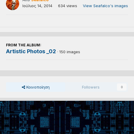
Ιούλιος 14, 2014
634 views
View Seafalco's images
FROM THE ALBUM:
Artistic Photos _02
· 150 images
Κοινοποίηση
Followers
0