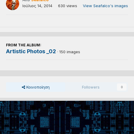
Ιούλιος 14, 2014
630 views
View Seafalco's images
FROM THE ALBUM:
Artistic Photos _02
· 150 images
Κοινοποίηση
Followers
0