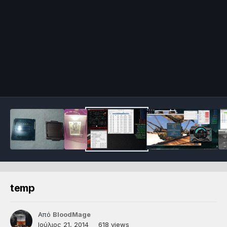
temp
Από
BloodMage
Ιούλιος 21, 2014
618 views