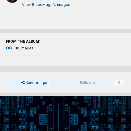
View BloodMage's images
FROM THE ALBUM:
oc
· 10 images
Κοινοποίηση
Followers
0