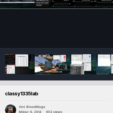
classy1335lab
Από
BloodMage
Μάϊος 9, 2014
653 views