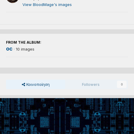
View BloodMage's images
FROM THE ALBUM:
oc
· 10 images
Κοινοποίηση
Followers
0