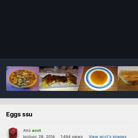
Eggs ssu
Από
acct
Ιούλιος 28, 2014
1.494 views
View acct's images