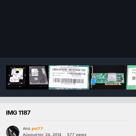
IMG 1187
Από
pol77
Αύγουστος 24, 2014
577 views