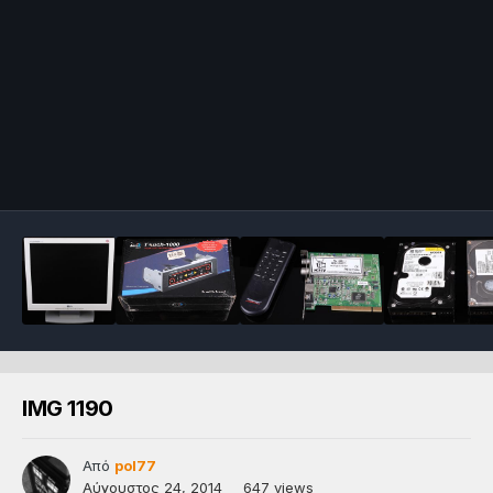
IMG 1190
Από
pol77
Αύγουστος 24, 2014
647 views