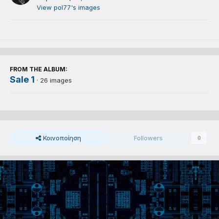
View pol77's images
FROM THE ALBUM:
Sale 1
· 26 images
Κοινοποίηση
Followers
0