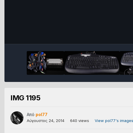
IMG 1195
Από
pol77
Αύγουστος 24, 2014
640 views
View pol77's image