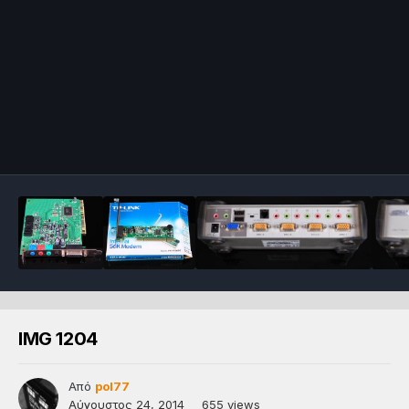
IMG 1204
Από
pol77
Αύγουστος 24, 2014
655 views