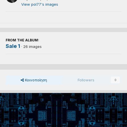
View pol77's images
FROM THE ALBUM:
Sale 1
· 26 images
Κοινοποίηση
Followers
0