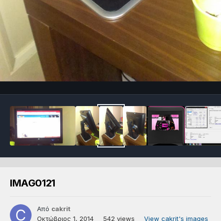
IMAG0121
Από
cakrit
Οκτώβριος 1, 2014
542 views
View cakrit's images