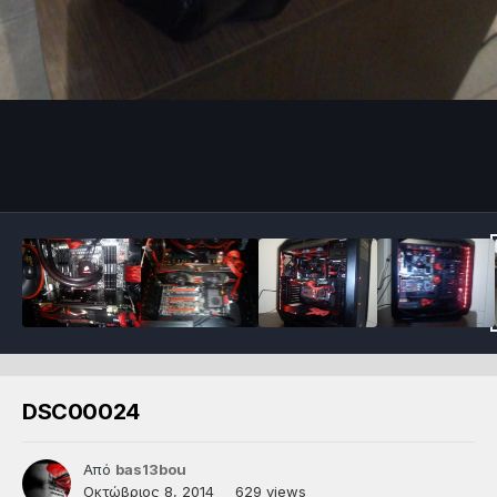
DSC00024
Από
bas13bou
Οκτώβριος 8, 2014
629 views