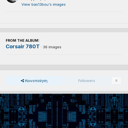
View bas13bou's images
FROM THE ALBUM:
Corsair 780T
· 36 images
Κοινοποίηση
Followers
0