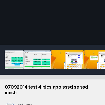
07092014 test 4 pics apo sssd se ssd
mesh
Από
Land