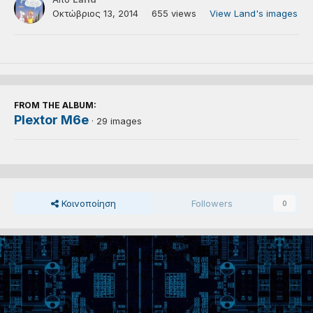
Οκτώβριος 13, 2014
655 views
View Land's images
FROM THE ALBUM:
Plextor M6e
· 29 images
Κοινοποίηση
Followers
0