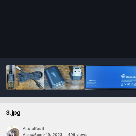
3.jpg
Από
alfasif
Δεκέμβριος 19, 2023
496 views