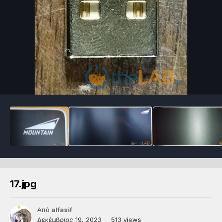
17.jpg
Από
alfasif
Δεκέμβριος 19, 2023
513 views