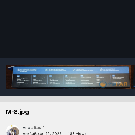
Μ-8.jpg
Από
alfasif
Δεκέμβριος 19, 2023
488 views