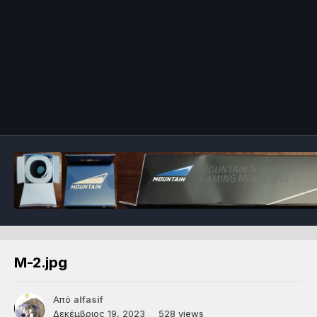
Μ-2.jpg
Από
alfasif
Δεκέμβριος 19, 2023
528 views