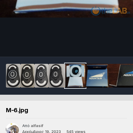
Μ-6.jpg
Από
alfasif
Δεκέμβριος 19, 2023
545 views