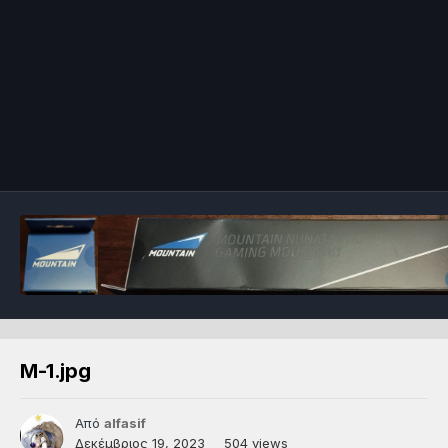
Μ-1.jpg
Από
alfasif
Δεκέμβριος 19, 2023
504 views