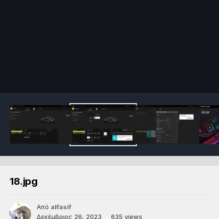
18.jpg
Από
alfasif
Δεκέμβριος 26, 2023
635 views