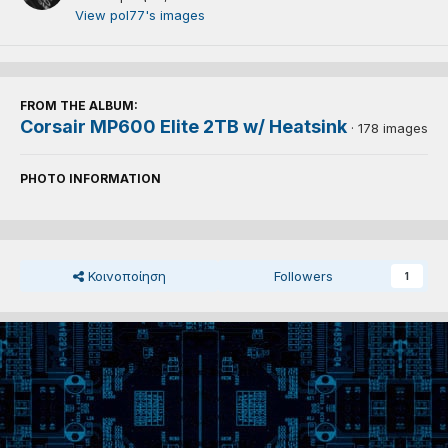
View pol77's images
FROM THE ALBUM:
Corsair MP600 Elite 2TB w/ Heatsink
· 178 images
PHOTO INFORMATION
Κοινοποίηση
Followers
1