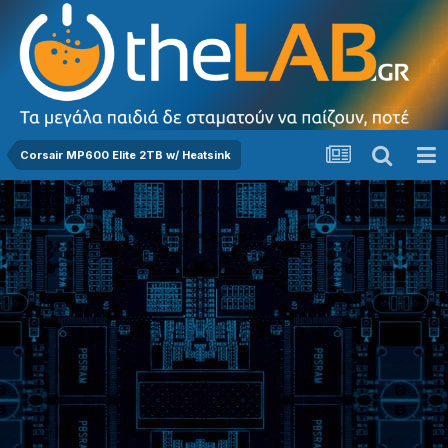
Corsair MP600 Elite 2TB w/ Heatsink