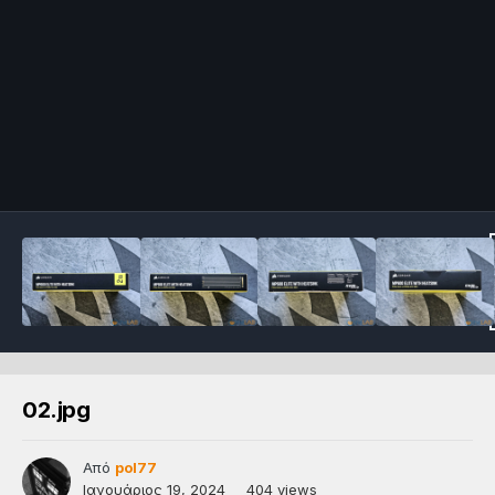
02.jpg
Από
pol77
Ιανουάριος 19, 2024
404 views