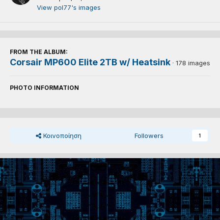
View pol77's images
FROM THE ALBUM:
Corsair MP600 Elite 2TB w/ Heatsink
· 178 images
PHOTO INFORMATION
Κοινοποίηση
Followers
1