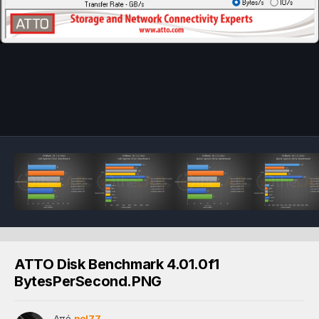
ATTO Disk Benchmark 4.01.0f1
BytesPerSecond.PNG
Από
pol77