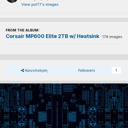
View pol77's images
FROM THE ALBUM:
Corsair MP600 Elite 2TB w/ Heatsink
· 178 images
Κοινοποίηση
Followers
1