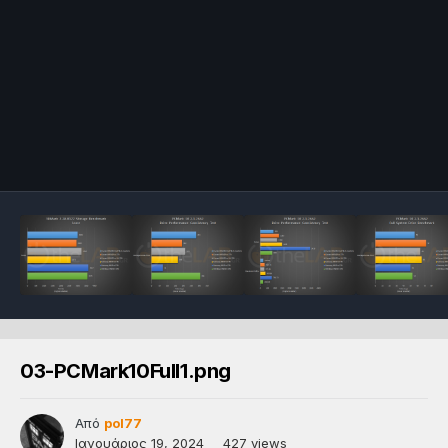
03-PCMark10Full1.png
Από
pol77
Ιανουάριος 19, 2024
427 views