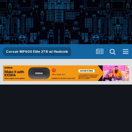
Corsair MP600 Elite 2TB w/ Heatsink