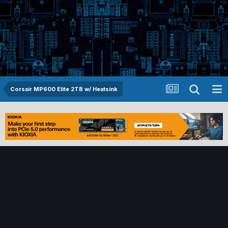
Corsair MP600 Elite 2TB w/ Heatsink