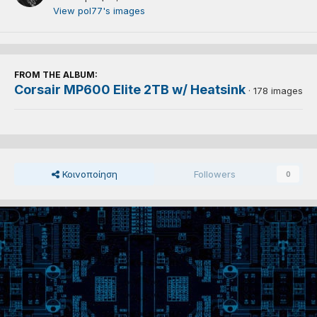
View pol77's images
FROM THE ALBUM:
Corsair MP600 Elite 2TB w/ Heatsink
· 178 images
Κοινοποίηση
Followers
0