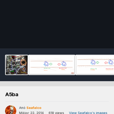
A5ba
Από
Seafalco
Μάϊος 22, 2014
618 views
View Seafalco's images