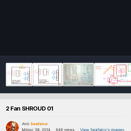
2 Fan SHROUD 01
Από
Seafalco
Μάϊος 28, 2014
649 views
View Seafalco's images