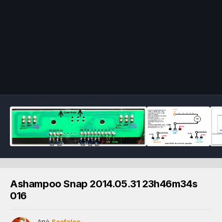
Ashampoo Snap 2014.05.31 23h46m34s
016
Από
Seafalco