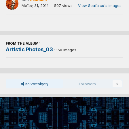
Μάϊος 31, 2014
507 views
View Seafalco's images
FROM THE ALBUM:
Artistic Photos_03
· 150 images
Κοινοποίηση
Followers
0