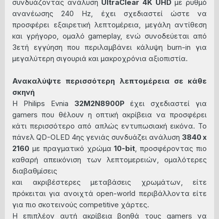
συνδυάζοντας ανάλυση
UltraClear 4K UHD
με ρυθμό
ανανέωσης 240 Hz, έχει σχεδιαστεί ώστε να
προσφέρει εξαιρετική λεπτομέρεια, μεγάλη αντίθεση
και γρήγορο, ομαλό gameplay, ενώ συνοδεύεται από
3ετή εγγύηση που περιλαμβάνει κάλυψη burn-in για
μεγαλύτερη σιγουριά και μακροχρόνια αξιοπιστία.
Ανακαλύψτε περισσότερη λεπτομέρεια σε κάθε
σκηνή
Η Philips Evnia
32M2N8900P
έχει σχεδιαστεί για
gamers που θέλουν η οπτική ακρίβεια να προσφέρει
κάτι περισσότερο από απλώς εντυπωσιακή εικόνα. Το
πάνελ QD-OLED 4ης γενιάς συνδυάζει ανάλυση
3840 x
2160
με πραγματικό χρώμα
10-bit
, προσφέροντας πιο
καθαρή απεικόνιση των λεπτομερειών, ομαλότερες
διαβαθμίσεις
και ακριβέστερες μεταβάσεις χρωμάτων, είτε
πρόκειται για ανοιχτά open-world περιβάλλοντα είτε
για πιο σκοτεινούς competitive χάρτες.
Η επιπλέον αυτή ακρίβεια βοηθά τους gamers να