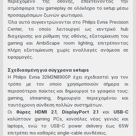
περιεχόμενο της οθόνης, επεκτείνοντας την
ατμόσφαιρα του gameplay σε ολόκληρο το setup μέσω
προσαρμόσιμων ζωνών φωτισμού.
Όλα αυτά συγκεντρώνονται στο Philips Evnia Precision
Center, το οποίο λειτουργεί ως κεντρικό hub
διαχείρισης για ρύθμιση της οθόνης, εξατομίκευση του
gaming
και AmbiScape room lighting, επιτρέποντας
πλήρη εξατομίκευση χωρίς εναλλαγές ανάμεσα σε
εφαρμογές.
Σχεδιασμένη για σύγχρονα setups
Η Philips Evnia 32M2N8900P έχει σχεδιαστεί για τον
τρόπο με τον οποίο χρησιμοποιούν σήμερα οι
περισσότεροι παίκτες και δημιουργοί το γραφείο τους:
gaming, streaming, δημιουργία περιεχομένου και
ταυτόχρονη σύνδεση πολλών συστημάτων.
Οι
θύρες HDMI 2.1
,
DisplayPort 2.1
και
USB-C
καλύπτουν gaming PCs, κονσόλες νέας γενιάς και
laptops, ενώ το USB-C power delivery έως 65W
επιτρέπει πιο καθαρές single-cable συνδέσεις.