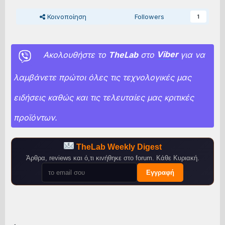
Κοινοποίηση
Followers
1
Ακολουθήστε το
TheLab
στο
Viber
για να
λαμβάνετε πρώτοι όλες τις τεχνολογικές μας
ειδήσεις καθώς και τις τελευταίες μας κριτικές
προϊόντων.
TheLab Weekly Digest
Άρθρα, reviews και ό,τι κινήθηκε στο forum. Κάθε Κυριακή.
Εγγραφή