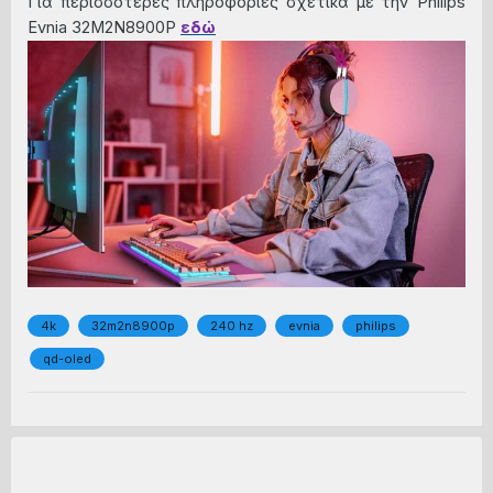
Για περισσότερες πληροφορίες σχετικά με την Philips
Evnia 32M2N8900P
εδώ
4k
32m2n8900p
240 hz
evnia
philips
qd-oled