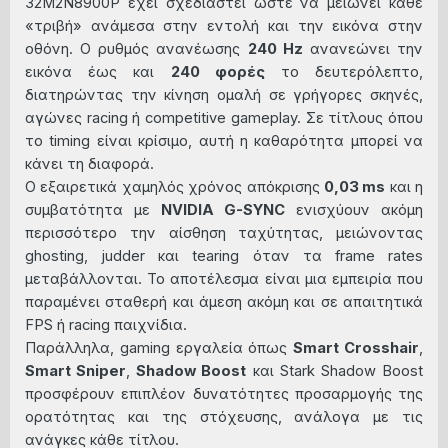
32M2N8900P έχει σχεδιαστεί ώστε να μειώνει κάθε
«τριβή» ανάμεσα στην εντολή και την εικόνα στην
οθόνη. Ο ρυθμός ανανέωσης
240 Hz
ανανεώνει την
εικόνα έως και
240 φορές
το δευτερόλεπτο,
διατηρώντας την κίνηση ομαλή σε γρήγορες σκηνές,
αγώνες racing ή competitive gameplay. Σε τίτλους όπου
το timing είναι κρίσιμο, αυτή η καθαρότητα μπορεί να
κάνει τη διαφορά.
Ο εξαιρετικά χαμηλός χρόνος απόκρισης
0,03 ms
και η
συμβατότητα με
NVIDIA G-SYNC
ενισχύουν ακόμη
περισσότερο την αίσθηση ταχύτητας, μειώνοντας
ghosting, judder και tearing όταν τα frame rates
μεταβάλλονται. Το αποτέλεσμα είναι μια εμπειρία που
παραμένει σταθερή και άμεση ακόμη και σε απαιτητικά
FPS ή racing παιχνίδια.
Παράλληλα, gaming εργαλεία όπως
Smart Crosshair
,
Smart Sniper
,
Shadow Boost
και Stark Shadow Boost
προσφέρουν επιπλέον δυνατότητες προσαρμογής της
ορατότητας και της στόχευσης, ανάλογα με τις
ανάγκες κάθε τίτλου.