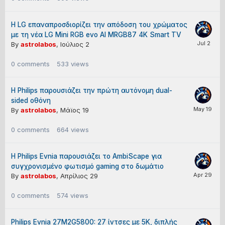
Η LG επαναπροσδιορίζει την απόδοση του χρώματος
με τη νέα LG Mini RGB evo AI MRGB87 4K Smart TV
By
astrolabos
,
Ιούλιος 2
0
comments
533
views
Η Philips παρουσιάζει την πρώτη αυτόνομη dual-
sided οθόνη
By
astrolabos
,
Μάϊος 19
0
comments
664
views
Η Philips Evnia παρουσιάζει το AmbiScape για
συγχρονισμένο φωτισμό gaming στο δωμάτιο
By
astrolabos
,
Απρίλιος 29
0
comments
574
views
Philips Evnia 27M2G5800: 27 ίντσες με 5K, διπλής