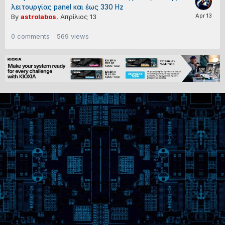
λειτουργίας panel και έως 330 Hz
By
astrolabos
,
Απρίλιος 13
0
comments
569
views