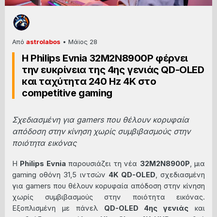
Από
astrolabos
•
Μάϊος 28
Η Philips Evnia 32M2N8900P φέρνει
την ευκρίνεια της 4ης γενιάς QD-OLED
και ταχύτητα 240 Hz 4K στο
competitive gaming
Σχεδιασμένη για gamers που θέλουν κορυφαία
απόδοση στην κίνηση χωρίς συμβιβασμούς στην
ποιότητα εικόνας
Η
Philips Evnia
παρουσιάζει τη νέα
32M2N8900P
, μια
gaming οθόνη 31,5 ιντσών
4K QD-OLED
, σχεδιασμένη
για gamers που θέλουν κορυφαία απόδοση στην κίνηση
χωρίς συμβιβασμούς στην ποιότητα εικόνας.
Εξοπλισμένη με πάνελ
QD-OLED 4ης γενιάς
και