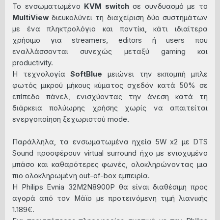
Το ενσωματωμένο
KVM switch
σε συνδυασμό με το
MultiView
διευκολύνει τη διαχείριση δύο συστημάτων
με ένα πληκτρολόγιο και ποντίκι, κάτι ιδιαίτερα
χρήσιμο για streamers, editors ή users που
εναλλάσσονται συνεχώς μεταξύ gaming και
productivity.
Η τεχνολογία
SoftBlue
μειώνει την εκπομπή μπλε
φωτός μικρού μήκους κύματος σχεδόν κατά 50% σε
επίπεδο πάνελ, ενισχύοντας την άνεση κατά τη
διάρκεια πολύωρης χρήσης χωρίς να απαιτείται
ενεργοποίηση ξεχωριστού mode.
Παράλληλα, τα ενσωματωμένα ηχεία 5W x2 με DTS
Sound προσφέρουν virtual surround ήχο με ενισχυμένο
μπάσο και καθαρότερες φωνές, ολοκληρώνοντας μια
πιο ολοκληρωμένη out-of-box εμπειρία.
Η Philips Evnia 32M2N8900P θα είναι διαθέσιμη προς
αγορά από τον Μάϊο με προτεινόμενη τιμή λιανικής
1.189€.