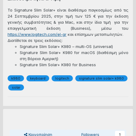
Το Signature Slim Solar+ είναι διαθέσιμο παγκοσμίως από τις
24 Σεπτεμβρίου 2025, στην τιμή των 125 € για την έκδοση
γενικής συμβατότητας & για Mac, και στην ίδια τιμή για την
επαγγελματική έκδοση (Business), μέσω του
https://www.logitech.com/el-gr
και επίσημων μεταπωλητών.
Διατίθεται σε τρεις εκδόσεις:
Signature Slim Solar+ K980 – multi-OS (universal)
Signature Slim Solar+ K980 for macOS (διαθέσιμη μόνο
στη Βόρεια Αμερική)
Signature Slim Solar+ K980 for Business
k980
keyboard
logitech
signature slim solar+ k980
solar
Κοινοποίηση
Followers
1