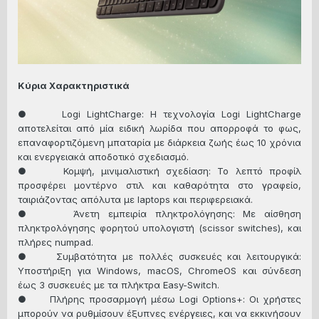
Κύρια Χαρακτηριστικά
● Logi LightCharge: Η τεχνολογία Logi LightCharge
αποτελείται από μία ειδική λωρίδα που απορροφά το φως,
επαναφορτιζόμενη μπαταρία με διάρκεια ζωής έως 10 χρόνια
και ενεργειακά αποδοτικό σχεδιασμό.
● Κομψή, μινιμαλιστική σχεδίαση: Το λεπτό προφίλ
προσφέρει μοντέρνο στιλ και καθαρότητα στο γραφείο,
ταιριάζοντας απόλυτα με laptops και περιφερειακά.
● Άνετη εμπειρία πληκτρολόγησης: Με αίσθηση
πληκτρολόγησης φορητού υπολογιστή (scissor switches), και
πλήρες numpad.
● Συμβατότητα με πολλές συσκευές και λειτουργικά:
Υποστήριξη για Windows, macOS, ChromeOS και σύνδεση
έως 3 συσκευές με τα πλήκτρα Easy-Switch.
● Πλήρης προσαρμογή μέσω Logi Options+: Οι χρήστες
μπορούν να ρυθμίσουν έξυπνες ενέργειες, και να εκκινήσουν