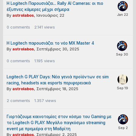
H Logitech Παρουσιάζει... Rally AI Cameras: οι πιο
έξυπνες κάμερες μέχρι σήμερα
By
astrolabos
,
Ιανουάριος 22
0
comments
2.141
views
Η Logitech παρουσιάζει το νέο MX Master 4
By
astrolabos
,
Σεπτέμβριος 30, 2025
0
comments
1.195
views
Logitech G PLAY Days: Νέα γενιά προϊόντων σε sim
racing, headsets και esports περιφερειακά
By
astrolabos
,
Σεπτέμβριος 18, 2025
2
comments
1.357
views
Γιορτάζουμε καινοτομίες στον κόσμο του Gaming με
το Logitech G PLAY: Μεγάλο παγκόσμιο streaming
event με πρεμιέρα στη Μαδρίτη
By
astrolabos
,
Σεπτέμβριος 2, 2025