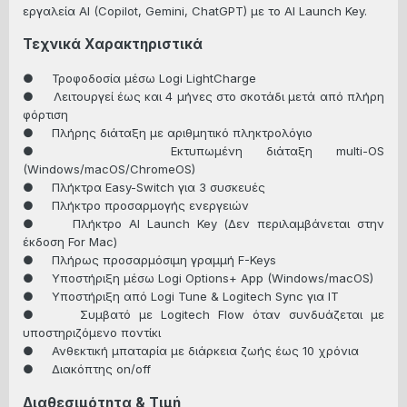
εργαλεία AI (Copilot, Gemini, ChatGPT) με το AI Launch Key.
Τεχνικά Χαρακτηριστικά
● Τροφοδοσία μέσω Logi LightCharge
● Λειτουργεί έως και 4 μήνες στο σκοτάδι μετά από πλήρη
φόρτιση
● Πλήρης διάταξη με αριθμητικό πληκτρολόγιο
● Εκτυπωμένη διάταξη multi-OS
(Windows/macOS/ChromeOS)
● Πλήκτρα Easy-Switch για 3 συσκευές
● Πλήκτρο προσαρμογής ενεργειών
● Πλήκτρο AI Launch Key (Δεν περιλαμβάνεται στην
έκδοση For Mac)
● Πλήρως προσαρμόσιμη γραμμή F-Keys
● Υποστήριξη μέσω Logi Options+ App (Windows/macOS)
● Υποστήριξη από Logi Tune & Logitech Sync για IT
● Συμβατό με Logitech Flow όταν συνδυάζεται με
υποστηριζόμενο ποντίκι
● Ανθεκτική μπαταρία με διάρκεια ζωής έως 10 χρόνια
● Διακόπτης on/off
Διαθεσιμότητα & Τιμή