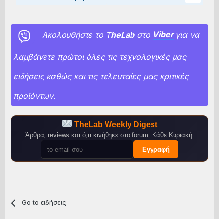
Ακολουθήστε το
TheLab
στο
Viber
για να
λαμβάνετε πρώτοι όλες τις τεχνολογικές μας
ειδήσεις καθώς και τις τελευταίες μας κριτικές
προϊόντων.
TheLab Weekly Digest
Άρθρα, reviews και ό,τι κινήθηκε στο forum. Κάθε Κυριακή.
Εγγραφή
Go to ειδήσεις