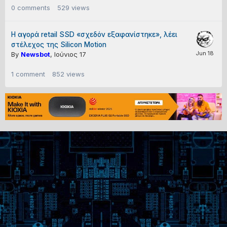
0
comments
529
views
Η αγορά retail SSD «σχεδόν εξαφανίστηκε», λέει
στέλεχος της Silicon Motion
By
Newsbot
,
Ιούνιος 17
1
comment
852
views