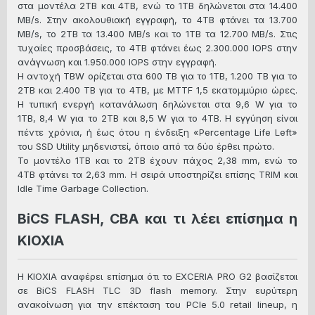
στα μοντέλα 2TB και 4TB, ενώ το 1TB δηλώνεται στα 14.400
MB/s. Στην ακολουθιακή εγγραφή, το 4TB φτάνει τα 13.700
MB/s, το 2TB τα 13.400 MB/s και το 1TB τα 12.700 MB/s. Στις
τυχαίες προσβάσεις, το 4TB φτάνει έως 2.300.000 IOPS στην
ανάγνωση και 1.950.000 IOPS στην εγγραφή.
Η αντοχή TBW ορίζεται στα 600 TB για το 1TB, 1.200 TB για το
2TB και 2.400 TB για το 4TB, με MTTF 1,5 εκατομμύριο ώρες.
Η τυπική ενεργή κατανάλωση δηλώνεται στα 9,6 W για το
1TB, 8,4 W για το 2TB και 8,5 W για το 4TB. Η εγγύηση είναι
πέντε χρόνια, ή έως ότου η ένδειξη «Percentage Life Left»
του SSD Utility μηδενιστεί, όποιο από τα δύο έρθει πρώτο.
Το μοντέλο 1TB και το 2TB έχουν πάχος 2,38 mm, ενώ το
4TB φτάνει τα 2,63 mm. Η σειρά υποστηρίζει επίσης TRIM και
Idle Time Garbage Collection.
BiCS FLASH, CBA και τι λέει επίσημα η
KIOXIA
Η KIOXIA αναφέρει επίσημα ότι το EXCERIA PRO G2 βασίζεται
σε BiCS FLASH TLC 3D flash memory. Στην ευρύτερη
ανακοίνωση για την επέκταση του PCIe 5.0 retail lineup, η