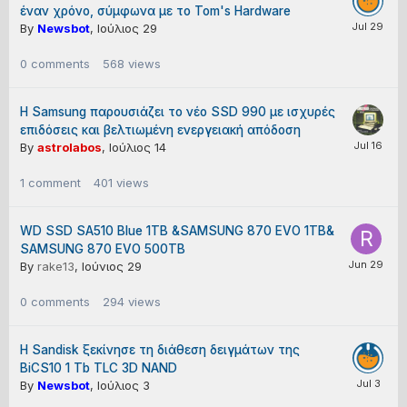
έναν χρόνο, σύμφωνα με το Tom's Hardware
By
Newsbot
,
Ιούλιος 29
0
comments
568
views
Η Samsung παρουσιάζει το νέο SSD 990 με ισχυρές
επιδόσεις και βελτιωμένη ενεργειακή απόδοση
By
astrolabos
,
Ιούλιος 14
1
comment
401
views
WD SSD SA510 Blue 1TB &SAMSUNG 870 EVO 1TB&
SAMSUNG 870 EVO 500TB
By
rake13
,
Ιούνιος 29
0
comments
294
views
Η Sandisk ξεκίνησε τη διάθεση δειγμάτων της
BiCS10 1 Tb TLC 3D NAND
By
Newsbot
,
Ιούλιος 3