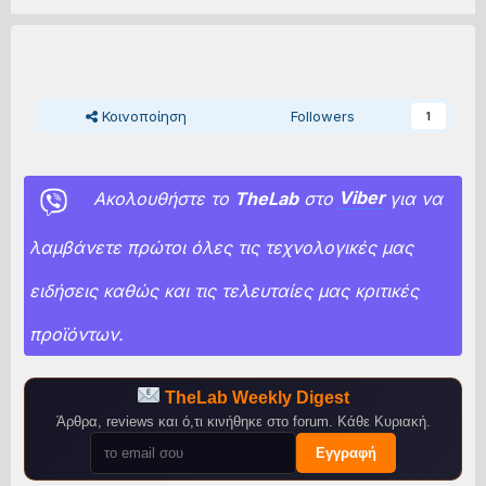
Κοινοποίηση
Followers
1
Ακολουθήστε το
TheLab
στο
Viber
για να
λαμβάνετε πρώτοι όλες τις τεχνολογικές μας
ειδήσεις καθώς και τις τελευταίες μας κριτικές
προϊόντων.
TheLab Weekly Digest
Άρθρα, reviews και ό,τι κινήθηκε στο forum. Κάθε Κυριακή.
Εγγραφή