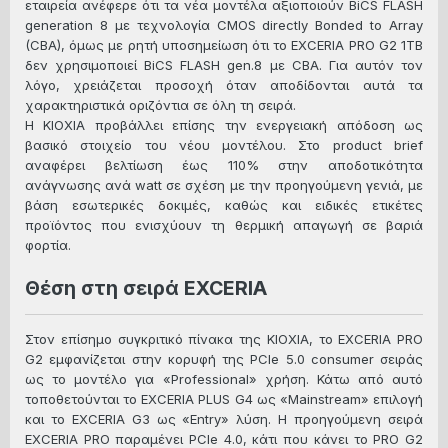
εταιρεία ανέφερε ότι τα νέα μοντέλα αξιοποιούν BiCS FLASH
generation 8 με τεχνολογία CMOS directly Bonded to Array
(CBA), όμως με ρητή υποσημείωση ότι το EXCERIA PRO G2 1TB
δεν χρησιμοποιεί BiCS FLASH gen.8 με CBA. Για αυτόν τον
λόγο, χρειάζεται προσοχή όταν αποδίδονται αυτά τα
χαρακτηριστικά οριζόντια σε όλη τη σειρά.
Η KIOXIA προβάλλει επίσης την ενεργειακή απόδοση ως
βασικό στοιχείο του νέου μοντέλου. Στο product brief
αναφέρει βελτίωση έως 110% στην αποδοτικότητα
ανάγνωσης ανά watt σε σχέση με την προηγούμενη γενιά, με
βάση εσωτερικές δοκιμές, καθώς και ειδικές ετικέτες
προϊόντος που ενισχύουν τη θερμική απαγωγή σε βαριά
φορτία.
Θέση στη σειρά EXCERIA
Στον επίσημο συγκριτικό πίνακα της KIOXIA, το EXCERIA PRO
G2 εμφανίζεται στην κορυφή της PCIe 5.0 consumer σειράς
ως το μοντέλο για «Professional» χρήση. Κάτω από αυτό
τοποθετούνται το EXCERIA PLUS G4 ως «Mainstream» επιλογή
και το EXCERIA G3 ως «Entry» λύση. Η προηγούμενη σειρά
EXCERIA PRO παραμένει PCIe 4.0, κάτι που κάνει το PRO G2