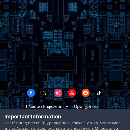
Γλώσσα Εμφάνισης
Όροι χρήσης
Επικοινωνήστε μαζί μας
Cookies
Important Information
TheLab.gr 2003 -
2026 ©
Ο ιστότοπος theLab.gr χρησιμοποιεί
cookies
για να διασφαλίσει
Powered by Invision Community
την καλύτερη εμπειρία σας κατά την περιήγηση. Μπορείτε
να