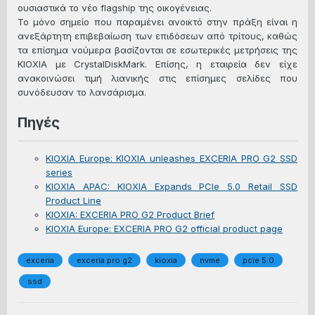
ουσιαστικά το νέο flagship της οικογένειας.
Το μόνο σημείο που παραμένει ανοικτό στην πράξη είναι η
ανεξάρτητη επιβεβαίωση των επιδόσεων από τρίτους, καθώς
τα επίσημα νούμερα βασίζονται σε εσωτερικές μετρήσεις της
KIOXIA με CrystalDiskMark. Επίσης, η εταιρεία δεν είχε
ανακοινώσει τιμή λιανικής στις επίσημες σελίδες που
συνόδευσαν το λανσάρισμα.
Πηγές
KIOXIA Europe: KIOXIA unleashes EXCERIA PRO G2 SSD
series
KIOXIA APAC: KIOXIA Expands PCIe 5.0 Retail SSD
Product Line
KIOXIA: EXCERIA PRO G2 Product Brief
KIOXIA Europe: EXCERIA PRO G2 official product page
exceria
exceria pro g2
kioxia
nvme
pcie 5.0
ssd