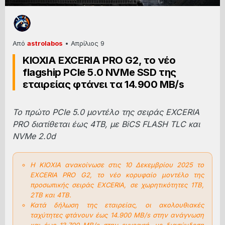
Από
astrolabos
•
Απρίλιος 9
KIOXIA EXCERIA PRO G2, το νέο
flagship PCIe 5.0 NVMe SSD της
εταιρείας φτάνει τα 14.900 MB/s
Το πρώτο PCIe 5.0 μοντέλο της σειράς EXCERIA
PRO διατίθεται έως 4TB, με BiCS FLASH TLC και
NVMe 2.0d
Η KIOXIA ανακοίνωσε στις 10 Δεκεμβρίου 2025 το
EXCERIA PRO G2, το νέο κορυφαίο μοντέλο της
προσωπικής σειράς EXCERIA, σε χωρητικότητες 1TB,
2TB και 4TB.
Κατά δήλωση της εταιρείας, οι ακολουθιακές
ταχύτητες φτάνουν έως 14.900 MB/s στην ανάγνωση
και έως 13.700 MB/s στην εγγραφή, με διασύνδεση