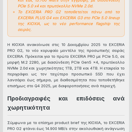
PCIe 5.0 x4 και πρωτόκολλο NVMe 2.0d.
Το EXCERIA PRO G2 τοποθετείται πάνω από τα
EXCERIA PLUS G4 και EXCERIA G3 στο PCIe 5.0 lineup
της KIOXIA, ως το νέο performance flagship της
σειράς.
Η KIOXIA ανακοίνωσε στις 10 Δεκεμβρίου 2025 το EXCERIA
PRO G2, το νέο κορυφαίο μοντέλο της προσωπικής σειράς
EXCERIA. Πρόκειται για το πρώτο EXCERIA PRO με PCIe 5.0, σε
μορφή M.2 2280, με διασύνδεση PCIe Gen5 x4, πρωτόκολλο
NVMe 2.0d και χωρητικότητες 1TB, 2TB και 4TB. Η εταιρεία το
περιγράφει ως τον ταχύτερο προσωπικό SSD που έχει
λανσάρει έως σήμερα, με διαθεσιμότητα που τοποθετήθηκε
επισήμως στο Q4 2025, με διαφοροποιήσεις ανά περιοχή.
Προδιαγραφές και επιδόσεις ανά
χωρητικότητα
Σύμφωνα με το επίσημο product brief της KIOXIA, το EXCERIA
PRO G2 φτάνει έως 14.900 MB/s στην ακολουθιακή ανάγνωση