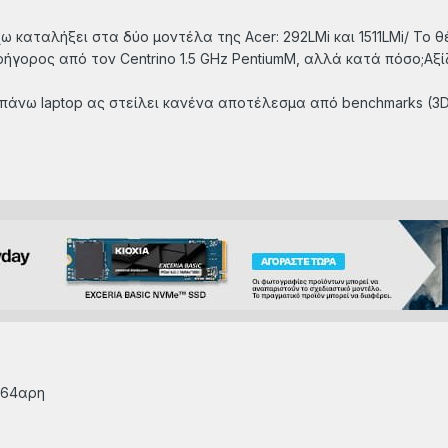
καταλήξει στα δύο μοντέλα της Acer: 292LMi και 1511LMi/ Το θέ
ρήγορος από τον Centrino 1.5 GHz PentiumM, αλλά κατά πόσο;Αξί
άνω laptop ας στείλει κανένα αποτέλεσμα από benchmarks (3D M
 64αρη