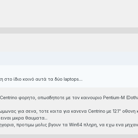
στο ίδιο κοινό αυτά τα δύο laptops....
 Centrino φορητο, οπωσδηποτε με τον καινουριο Pentium-M (Do
νωμωνας για σενα, τοτε κοιτα για κανενα Centrino με 12.1" οθο
 ειναι μικρα θαυματα...
τηγορια, προτιμω μολις βγουν τα Win64 πληρη, να εχω ενα μηχ