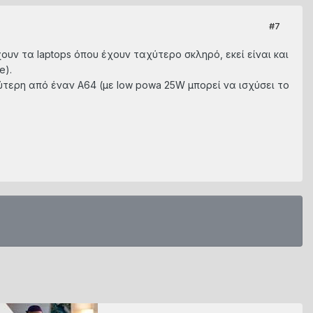
#7
ουν τα laptops όπου έχουν ταχύτερο σκληρό, εκεί είναι και
e).
τερη από έναν A64 (με low powa 25W μπορεί να ισχύσει το