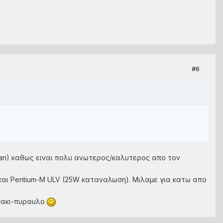
#6
than) καθως ειναι πολυ ανωτερος/καλυτερος απο τον
νη και Pentium-M ULV (25W καταναλωση). Μιλαμε για κατω απο
ανακι-πυραυλο