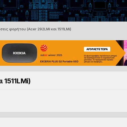
σεις φορήτου (Acer 292LMi και 1511LMi)
 1511LMi)