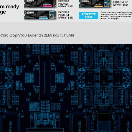
σεις φορήτου (Acer 292LMi και 1511LMi)