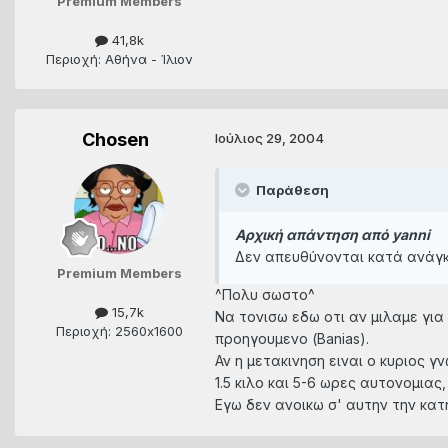
Premium Members
41,8k
Περιοχή: Αθήνα - Ίλιον
Chosen
Ιούλιος 29, 2004
Παράθεση
Αρχική απάντηση από yanni
Δεν απευθύνονται κατά ανάγκη 
Premium Members
^Πολυ σωστο^
15,7k
Να τονισω εδω οτι αν μιλαμε για
Περιοχή: 2560x1600
προηγουμενο (Banias).
Αν η μετακινηση ειναι ο κυριος γ
1.5 κιλο και 5-6 ωρες αυτονομιας,
Εγω δεν ανοικω σ' αυτην την κα