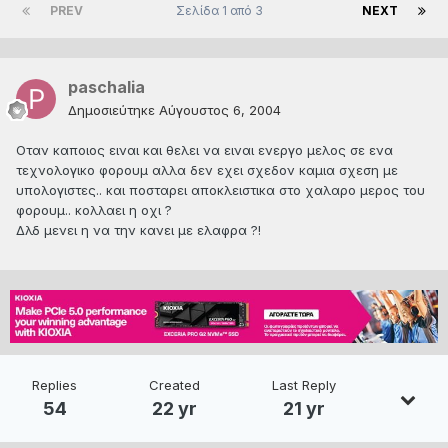
PREV
Σελίδα 1 από 3
NEXT
paschalia
Δημοσιεύτηκε
Αύγουστος 6, 2004
Οταν καποιος ειναι και θελει να ειναι ενεργο μελος σε ενα
τεχνολογικο φορουμ αλλα δεν εχει σχεδον καμια σχεση με
υπολογιστες.. και ποσταρει αποκλειστικα στο χαλαρο μερος του
φορουμ.. κολλαει η οχι ?
Δλδ μενει η να την κανει με ελαφρα ?!
Replies
Created
Last Reply
54
22 yr
21 yr