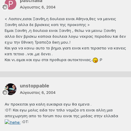
paschalia
Αύγουστος 6, 2004
< Λοιπον,εισαι Ξανθη,η δουλεια ειναι Αθηνα,θες να μεινεις
Ξανθη αλλα δε βρισκεις κατι της προκοπης >
Ειμαι Ξανθη ,η δουλεια ειναι Ξανθη , θελω να μεινω Ξανθη
αλλα δεν βρισκω καποια δουλεια λογω νεκρας περιοδου kai δεν
εχω την Εθνικη Τραπεζα δικη μου..!
Και για να κανω αυτο το βημα..γιατι ειναι κατι τεραστιο να κανεις
κατι τετοιο ..ναι ,με δενει .
Και νι..ειμαι και εγω στα προθυρα αυτοκτονιας..
:P
unstoppable
Αύγουστος 6, 2004
Αν προκειται για καλη ευκαιρια εγω θα εμενα .
:OT: Και εγω μολις ειδα τον τιτλο νομιζα οτι ειναι αλλη μια
αποχωρηση απο το forum που ειναι της μοδας στην ελλαδα
:OT: