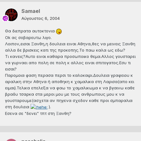
Samael
Αύγουστος 6, 2004
Θα διεπρατα αυτοκτονια
Ok ας σοβαρευτω λιγο.
Λοιπον,εισαι Ξανθη,η δουλεια ειναι Αθηνα,θες να μεινεις Ξανθη
αλλα δε βρισκεις κατι της προκοπης.Το παω καλα ως εδω?
Τι κανεις?Αυτο ειναι καθαρα προσωποικο θεμα.Αλλος γουσταρει
να γυρναει απο πολη σε πολη κ αλλος ειναι σπιτογατος.Εσυ τι
εισαι?
Παρομοια φαση περασα περσι το καλοκαιρι.Δουλεια γραφειου κ
αραλικη στην Αθηνα ή αποθηκη κ χαμαλικα στη Λαρισα(απο κει
ειμαι).Τελικα επελεξα να φαω το χαμαλικωμα κ να βγαινω καθε
βραδυ τσαρκα στα μεροι μου με τους ανθρωπους μου κ να
γουσταρουμε(ασχετα αν πηγενα σχεδον καθε προι σμπαραλια
στη δουλεια
).
Εσενα σε "δενει" τπτ στη Ξανθη?