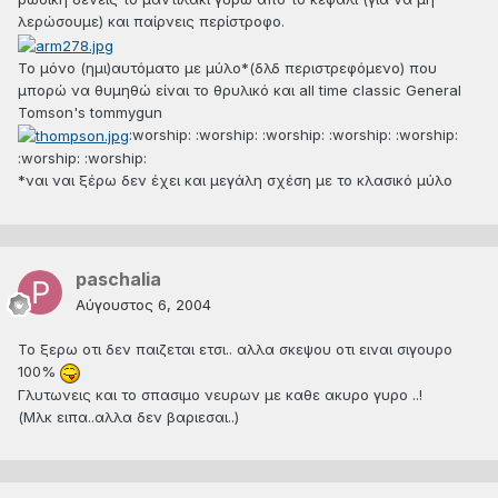
λερώσουμε) και παίρνεις περίστροφο.
To μόνο (ημι)αυτόματο με μύλο*(δλδ περιστρεφόμενο) που
μπορώ να θυμηθώ είναι το θρυλικό και all time classic General
Tomson's tommygun
:worship: :worship: :worship: :worship: :worship:
:worship: :worship:
*ναι ναι ξέρω δεν έχει και μεγάλη σχέση με το κλασικό μύλο
paschalia
Αύγουστος 6, 2004
To ξερω οτι δεν παιζεται ετσι.. αλλα σκεψου οτι ειναι σιγουρο
100%
Γλυτωνεις και το σπασιμο νευρων με καθε ακυρο γυρο ..!
(Μλκ ειπα..αλλα δεν βαριεσαι..)