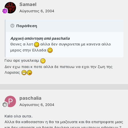
Samael
Αύγουστος 6, 2004
Παράθεση
Αρχική απάντηση από paschalia
Θενκς α λοτ
αλλα δεν συγκρινεται με κανενα αλλο
μερος στην Ελλαδα
Γιου αρε γουελκαμ
Δεν εχω παει κ ποτε αλλα δε πιστευω να εχει την ζωη της
Λαρισας
paschalia
Αύγουστος 6, 2004
Kalα ολα αυτα..
Αλλα θα καθοσασταν η θα τα μαζευατε και θα επιστρεφατε μιας
και δεν μπορειτε να βρειτε δουλεια μεχρι νεωτερων ειδησεων ?