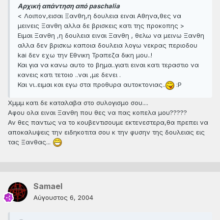
Αρχική απάντηση από paschalia
< Λοιπον,εισαι Ξανθη,η δουλεια ειναι Αθηνα,θες να
μεινεις Ξανθη αλλα δε βρισκεις κατι της προκοπης >
Ειμαι Ξανθη ,η δουλεια ειναι Ξανθη , θελω να μεινω Ξανθη
αλλα δεν βρισκω καποια δουλεια λογω νεκρας περιοδου
kai δεν εχω την Εθνικη Τραπεζα δικη μου..!
Και για να κανω αυτο το βημα..γιατι ειναι κατι τεραστιο να
κανεις κατι τετοιο ..ναι ,με δενει .
Και νι..ειμαι και εγω στα προθυρα αυτοκτονιας..
:P
Xμμμ κατι δε καταλαβα στο συλογισμο σου....
Αφου ολα ειναι Ξανθη που θες να πας κοπελα μου?????
Αν θες παντως να το κουβεντισουμε εκτενεστερα,θα πρεπει να
αποκαλυψεις την ειδηκοτιτα σου κ την φυσην της δουλειας εις
τας Ξανθας...
Samael
Αύγουστος 6, 2004