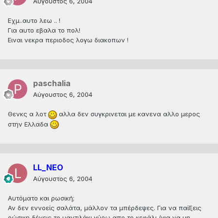
Αύγουστος 6, 2004
Εχμ..αυτο λεω .. !
Για αυτο εβαλα το πολ!
Ειναι νεκρα περιοδος λογω διακοπων !
paschalia
Αύγουστος 6, 2004
Θενκς α λοτ
αλλα δεν συγκρινεται με κανενα αλλο μερος
στην Ελλαδα
LL_NEO
Αύγουστος 6, 2004
Αυτόματο και ρωσική;
Αν δεν εννοείς σαλάτα, μάλλον τα μπέρδεψες. Για να παίξεις
ρώσικη δένεις το μαντιλάκι γύρω απο το κεφάλι (για να μη