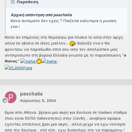
Παράθεση
Αρχική απάντηση από paschalia
Κανα αυτοματο δεν εχεις ? Παιζεται καλυτερα η ρωσικη
ετσι !
Koιτα αν επιμενεις στο θεμα(εγω για πλακα το ειπα στην αρχη
αλλα σε εβαλα σε ιδεες μαλλον...
) διαλεξε ενα κ θα
φροντισω να παραδωθει σπιτι σου απο τον απολειστικο μας
αντιπροσωπο στη βορεια Ελλαδα γνωστο με το παρατσουκλη "
o
Νονος
"
paschalia
Αύγουστος 6, 2004
Ειμαι απο Αθηνα.. βρηκα μια ακρη για δουλεια σε παιδικο σταθμο
(που ειναι 50/50 πιθανοτητες) στην Ξανθη .. ανεβηκα σφαιρα
εχοντας επιτελους βρει μια ακρη .. αλλα μεχρι να εχω νεοτερα
απο την δουλεια .. κλπ κλπ.. εχω δυσκολιες στο να παραμεινω !