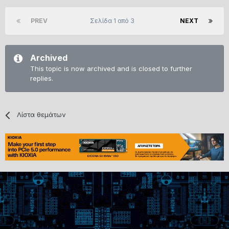
PREV
Σελίδα 1 από 3
NEXT
Archived
This topic is now archived and is closed to further
replies.
Λίστα θεμάτων