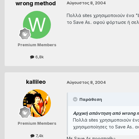
wrong method
Αύγουστος 8, 2004
Πολλά sites χρησιμοποιούν ένα "
το Save As.. αφού φόρτωσε ή σελί
Premium Members
6,8k
kallileo
Αύγουστος 8, 2004
Παράθεση
Αρχική απάντηση από wrong 
Πολλά sites χρησιμοποιούν ένα
Premium Members
χρησιμοποίησες το Save As.. α
7,4k
Με Save As προσπαθω.......