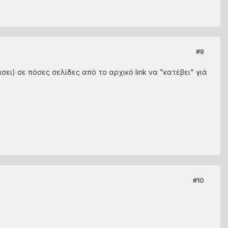
#9
σει) σε πόσες σελίδες από το αρχικό link να "κατέβει" γιά
#10