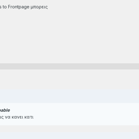
s to Frontpage μπορεις
able
ς να κανει κατι