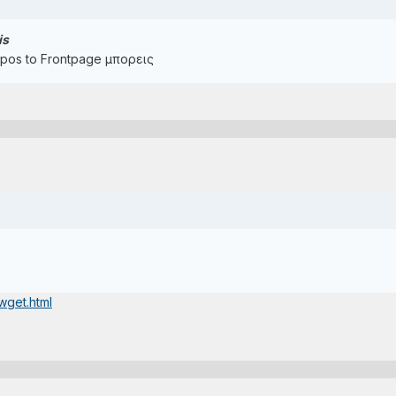
is
opos to Frontpage μπορεις
wget.html