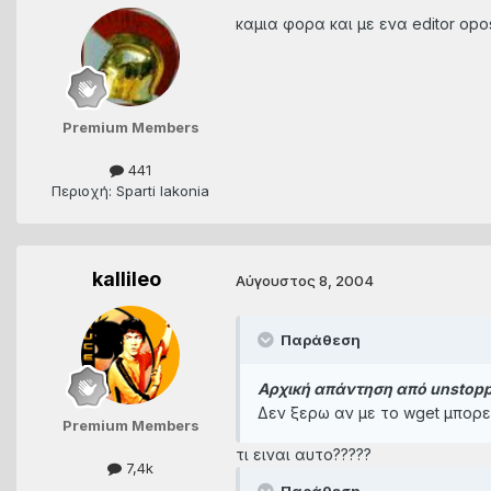
καμια φορα και με ενα editor opo
Premium Members
441
Περιοχή: Sparti lakonia
kallileo
Αύγουστος 8, 2004
Παράθεση
Αρχική απάντηση από unstopp
Δεν ξερω αν με το wget μπορει
Premium Members
τι ειναι αυτο?????
7,4k