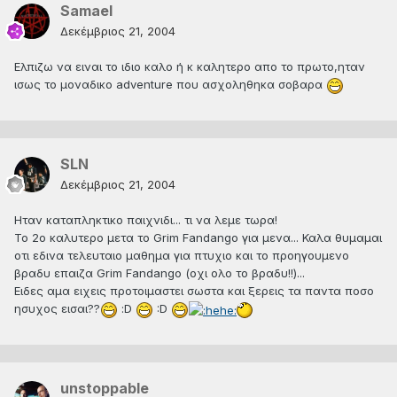
Samael
Δεκέμβριος 21, 2004
Eλπιζω να ειναι το ιδιο καλο ή κ καλητερο απο το πρωτο,ηταν
ισως το μοναδικο adventure που ασχοληθηκα σοβαρα
SLN
Δεκέμβριος 21, 2004
Ηταν καταπληκτικο παιχνιδι... τι να λεμε τωρα!
Το 2ο καλυτερο μετα το Grim Fandango για μενα... Καλα θυμαμαι
οτι εδινα τελευταιο μαθημα για πτυχιο και το προηγουμενο
βραδυ επαιζα Grim Fandango (οχι ολο το βραδυ!!)...
Ειδες αμα ειχεις προτοιμαστει σωστα και ξερεις τα παντα ποσο
ησυχος εισαι??
:D
:D
unstoppable