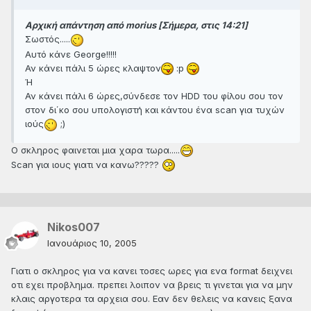
Αρχική απάντηση από morius [Σήμερα, στις 14:21]
Σωστός.....
Αυτό κάνε George!!!!!
Αν κάνει πάλι 5 ώρες κλαψτον
:p
Ή
Αν κάνει πάλι 6 ώρες,σύνδεσε τον HDD του φίλου σου τον
στον δι΄κο σου υπολογιστή και κάντου ένα scan για τυχών
ιούς
;)
Ο σκληρος φαινεται μια χαρα τωρα.....
Scan για ιους γιατι να κανω?????
Nikos007
Ιανουάριος 10, 2005
Γιατι ο σκληρος για να κανει τοσες ωρες για ενα format δειχνει
οτι εχει προβλημα. πρεπει λοιπον να βρεις τι γινεται για να μην
κλαις αργοτερα τα αρχεια σου. Εαν δεν θελεις να κανεις ξανα