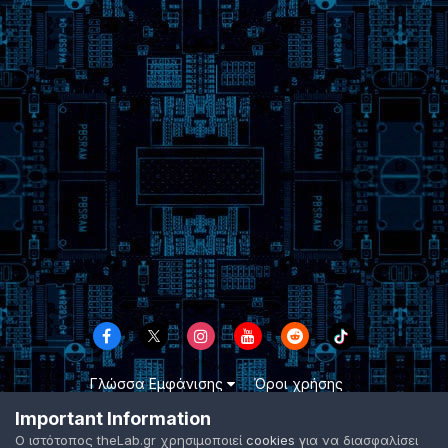
Γλώσσα Εμφάνισης
Όροι χρήσης
Επικοινωνήστε μαζί μας
Cookies
Important Information
TheLab.gr 2003 -
2026 ©
Ο ιστότοπος theLab.gr χρησιμοποιεί
cookies
για να διασφαλίσει
Powered by Invision Community