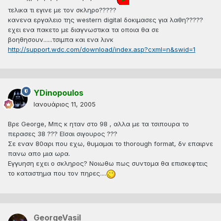
τελικα τι εγινε με τον σκληρο?????
κανενα εργαλειο της western digital δοκιμασες για λαθη?????
εχει ενα πακετο με διαγνωστικα τα οποια θα σε
βοηθησουν......τσιμπα και ενα λινκ
http://support.wdc.com/download/index.asp?cxml=n&swid=1
YDinopoulos
Ιανουάριος 11, 2005
Βρε George, Μπς κ ηταν στο 98 , αλλα με τα τσιπουρα το
περασες 38 ??? ΕΙσαι σιγουρος ???
Σε εναν 80αρι που εχω, θυμαμαι το thorough format, δν επαιρνε
πανω απο μια ωρα.
Εγγυηση εχει ο σκληρος? Νοιωθω πως συντομα θα επισκεφτεις
το καταστημα που τον πηρες....
GeorgeVasil