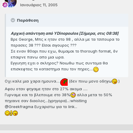
Ιανουάριος 11, 2005
Παράθεση
Αρχική απάντηση από YDinopoulos [Σήμερα, στις 08:38]
Βρε George, Μπς κ ηταν στο 98 , αλλα με τα τσιπουρα το
περασες 38 ??? ΕΙσαι σιγουρος ???
Σε εναν 80αρι που εχω, θυμαμαι το thorough format, δν
επαιρνε πανω απο μια ωρα.
Εγγυηση εχει ο σκληρος? Νοιωθω πως συντομα θα
επισκεφτεις το καταστημα που τον πηρες....
Οχι καλε μια χαρα ημουνα....
(δεν πινω μονο οδηγω
)
Αφου οταν φηγαμε ηταν στο 27% ακομα .....
Γυρναμε και το βλεπουμε στο 38%
αλλα μετα το 50%
πηγαινε σαν διαολος...(γρηγορα)...:whistling
@Greekfragma Ευχαριστω για το link...