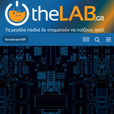
Γενικά για Η/Υ