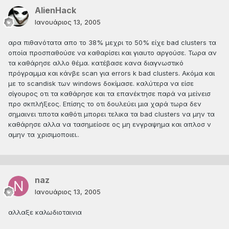
AlienHack
Ιανουάριος 13, 2005
αρα πιθανότατα απο το 38% μεχρι το 50% είχε bad clusters τα
οποία προσπαθούσε να καθαρίσει και γιαυτο αργούσε. Τωρα αν
τα καθάρησε αλλο θέμα. κατέβασε κανα διαγνωστικό
πρόγραμμα και κάνβε scan για errors k bad clusters. Ακόμα και
με το scandisk των windows δοκίμασε. καλύτερα να είσε
σίγουρος οτι τα καθάρησε και τα επανέκτησε παρά να μείνεισ
προ σκπλήξεος. Επίσης το οτι δουλεύει μια χαρά τωρα δεν
σημαινει τιποτα καθότι μπορει τελικα τα bad clusters να μην τα
καθάρησε αλλα να τασημείοσε ος μη ενγραψημα και απλοσ ν
αμην τα χρισιμοποιει..
naz
Ιανουάριος 13, 2005
αλλαξε καλωδιοταινια