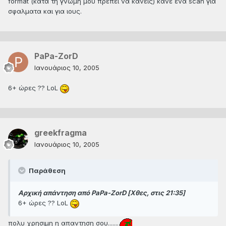
format (κατα τη γνωμη μου πρεπει να κανεις) κανε ενα scan για
σφαλματα και για ιους.
PaPa-ZorD
Ιανουάριος 10, 2005
6+ ώρες ?? LoL
greekfragma
Ιανουάριος 10, 2005
Παράθεση
Αρχική απάντηση από PaPa-ZorD [Χθες, στις 21:35]
6+ ώρες ?? LoL
πολυ χρησιμη η απαντηση σου.......