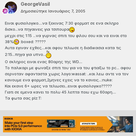
GeorgeVasil
Δημοσιεύτηκε
Ιανουάριος 7, 2005
Ειναι φυσιολογικο....να ξεκινας 7:30 φορματ σε ενα σκληρο
δισκο...να πηγαινεις για τσιπουρα
μεχρι στις 1:15 ...να γυρνας σπιτι του φιλου σου και να ειναι στο
38%
:boxed: ?????
Αυτα εγιναν εχθες....και αφου τελιωσε η διαδικασια κατα τις
2:15...πηγα για υπνο...
Ο σκληρος ειναι ενας 80αρης της WD....
To παλικαρι με φωναξε σπιτι του για να του φτιαξω το pc... αφου
σερνοταν αφανταστα χωρις λογο:wassat: ..και λεω αντε να τον
κανουμε ενα φορματ,2μηνες εχεις να το κανεις...:nuke:
Και εκανε 6+ ωρες να τελιωσει...ειναι φυσιολογικο?????
Γιατι σε εμενα κανει το πολυ 45 λεπτα ποιυ εχω 60αρη....
Τα φωτα σας plz:T: