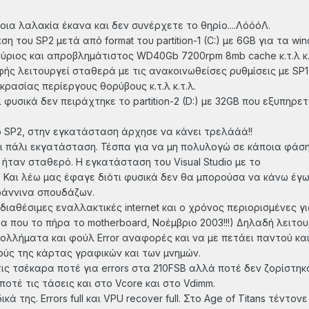
οια λαλακία έκανα και δεν συνέρχετε το θηρίο....ΛόόόΛ.
 του SP2 μετά από format του partition-1 (C:) με 6GB για τα wi
ύριος και απροβλημάτιστος WD40Gb 7200rpm 8mb cache κ.τ.λ κ.
ής λειτουργεί σταθερά με τις ανακοινωθείσες ρυθμίσεις με SP1
ασίας περίεργους θορύβους κ.τ.λ κ.τ.λ.
φυσικά δεν πειράχτηκε το partition-2 (D:) με 32GB που εξυπηρ
ο SP2, στην εγκατάσταση άρχησε να κάνει τρελάάά!!
ι πάλι εκγατάσταση. Τέσπα για να μη πολυλογώ σε κάποια φάσ
ήταν σταθερό. Η εγκατάσταση του Visual Studio με το
ή. Και λέω μας έφαγε διότι φυσικά δεν θα μπορούσα να κάνω έγ
Ιωάννινα σπουδάζων.
 διαθέσιμες εναλλακτικές internet και ο χρόνος περιορισμένες 
ρα που το πήρα το motherboard, Νοέμβριο 2003!!!) Δηλαδή λειτο
ολλήματα και φούλ Error αναφορές και να με πετάει παντού και 
ούς της κάρτας γραφικών και των μνημών.
τις τσέκαρα ποτέ για errors στα 210FSB αλλά ποτέ δεν ζορίστηκ
οτέ τις τάσεις και στο Vcore και στο Vdimm.
ά της. Errors full και VPU recover full. Στο Age of Titans τέντ