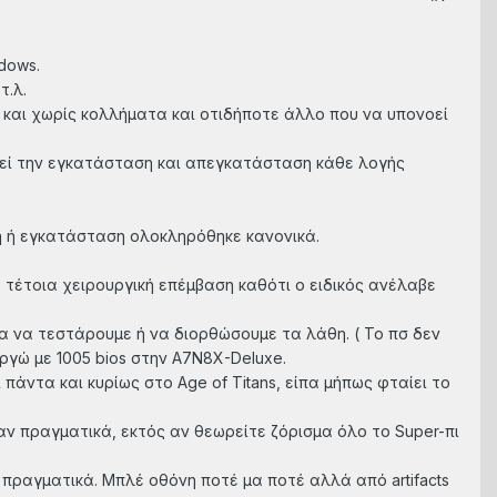
ndows.
τ.λ.
 και χωρίς κολλήματα και οτιδήποτε άλλο που να υπονοεί
ετεί την εγκατάσταση και απεγκατάσταση κάθε λογής
η ή εγκατάσταση ολοκληρόθηκε κανονικά.
ω τέτοια χειρουργική επέμβαση καθότι ο ειδικός ανέλαβε
για να τεστάρουμε ή να διορθώσουμε τα λάθη. ( Το πσ δεν
υργώ με 1005 bios στην A7N8X-Deluxe.
πάντα και κυρίως στο Age of Titans, είπα μήπως φταίει το
αν πραγματικά, εκτός αν θεωρείτε ζόρισμα όλο το Super-πι
ονε πραγματικά. Μπλέ οθόνη ποτέ μα ποτέ αλλά από artifacts