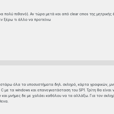
α πολύ πιθανό). Αν τώρα μετά και από clear cmos της μητρικής έ
δεν ξέρω τι άλλο να προτείνω
εστάρω όλα τα υποσυστήματα δηλ. σκληρό, κάρτα γραφικών, μνή
 C με τα windows και επανεγκατάσταση του SP1. Τρίτη θα είναι να
 και μνήμες δε με χαλάει καθόλου να τα αλλάξω. Για τον σκλη
θενα.