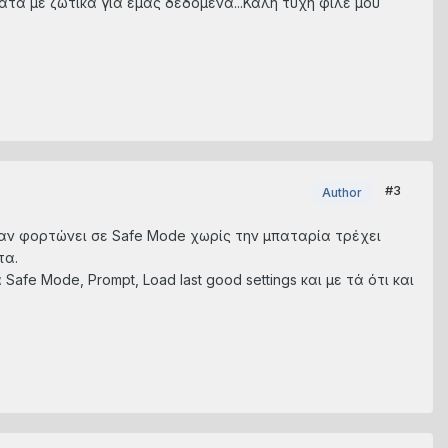
ατα με ζωτικά για εμάς δεδομένα...Καλή τύχη φίλε μου
#3
Author
ταν φορτώνει σε Safe Mode χωρίς την μπαταρία τρέχει
τα.
fe Mode, Prompt, Load last good settings και με τά ότι και