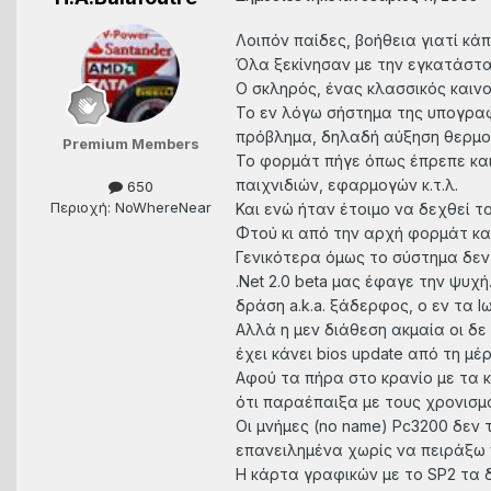
Λοιπόν παίδες, βοήθεια γιατί κάπ
Όλα ξεκίνησαν με την εγκατάσταση
Ο σκληρός, ένας κλασσικός καινο
Το εν λόγω σήστημα της υπογραφ
πρόβλημα, δηλαδή αύξηση θερμοκρ
Premium Members
Το φορμάτ πήγε όπως έπρεπε και 
παιχνιδιών, εφαρμογών κ.τ.λ.
650
Περιοχή: NoWhereNear
Και ενώ ήταν έτοιμο να δεχθεί τ
Φτού κι από την αρχή φορμάτ κα
Γενικότερα όμως το σύστημα δεν 
.Net 2.0 beta μας έφαγε την ψυχ
δράση a.k.a. ξάδερφος, o εν τα 
Αλλά η μεν διάθεση ακμαία οι δε
έχει κάνει bios update από τη μέ
Αφού τα πήρα στο κρανίο με τα κ
ότι παραέπαιξα με τους χρονισμ
Οι μνήμες (no name) Pc3200 δεν 
επανειλημένα χωρίς να πειράξω π
Η κάρτα γραφικών με το SP2 τα δικ