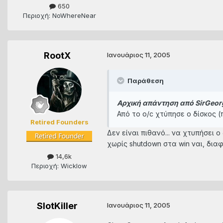
650
Περιοχή: NoWhereNear
RootX
Ιανουάριος 11, 2005
Παράθεση
Αρχική απάντηση από SirGeor
Από το ο/c χτύπησε ο δίσκος 
Retired Founders
Δεν είναι πιθανό... να χτυπήσει
χωρίς shutdown στα win ναι, δια
14,6k
Περιοχή: Wicklow
SlotKiller
Ιανουάριος 11, 2005