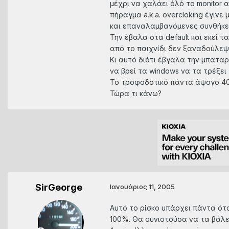
μέχρι να χαλάει όλό το monitor 
πήραγμα a.k.a. overcloking έγινε
και επαναλαμβανόμενες συνθήκε
Την έβαλα στα default και εκεί 
από το παιχνίδι δεν ξαναδούλεψ
Κι αυτό διότι έβγαλα την μπαταρί
να βρεί τα windows να τα τρέξει (
Το τροφοδοτικό πάντα άψογο 4
Τώρα τι κάνω?
SirGeorge
Ιανουάριος 11, 2005
Aυτό το ρίσκο υπάρχει πάντα ότα
100%. Θα συνιστούσα να τα βάλεις