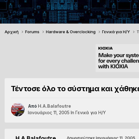
Αρχική
Forums
Hardware & Overclocking
Γενικά για Η/Υ
Τ
Τέντοσε όλο το σύστημα και χάθηκε 
Από
H.A.Balafoutre
Ιανουάριος 11, 2005
In
Γενικά για Η/Υ
H.A.Balafoutre
Δημοσιεύτηκε
Ιανουάριος 11, 2005