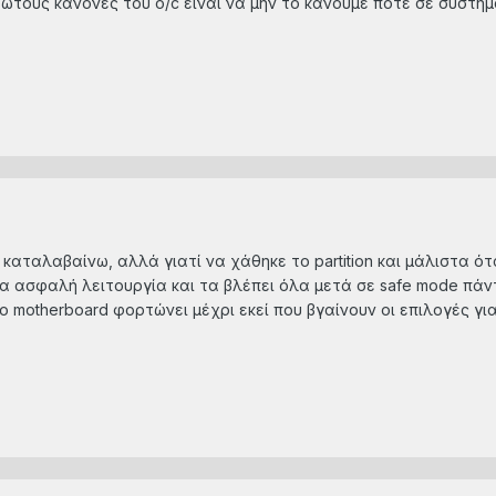
ρώτους κανόνες του o/c είναι να μην το κάνουμε ποτέ σε συστήμ
καταλαβαίνω, αλλά γιατί να χάθηκε το partition και μάλιστα ό
ια ασφαλή λειτουργία και τα βλέπει όλα μετά σε safe mode πάν
motherboard φορτώνει μέχρι εκεί που βγαίνουν οι επιλογές για Sa