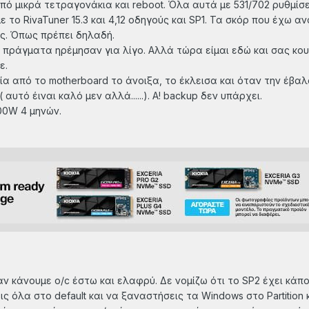
από μικρά τετραγονάκια και reboot. Όλα αυτά με 531/702 ρυθμίσ
 με το RivaTuner 15.3 και 4,12 οδηγούς και SP1. Τα σκόρ που έχ
ς. Όπως πρέπει δηλαδή.
τα πράγματα ηρέμησαν για λίγο. Αλλά τώρα είμαι εδώ και σας κ
ε.
α από το motherboard το άνοιξα, το έκλεισα και όταν την έβαλα 
 αυτό έιναι καλό μεν αλλά......). Α! backup δεν υπάρχει.
00W 4 μηνών.
ν κάνουμε o/c έστω και ελαφρύ. Δε νομίζω ότι το SP2 έχει κάπ
 όλα στο default και να ξαναστήσεις τα Windows στο Partition κα