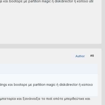
αι bootαρε με partition magic ή diskdirector ή καποιο util
#8
Author
gs και bootαρε με partition magic ή diskdirector ή καποιο
 μπαταρία και ξανάνοιξα το πισί οπότε μπερδεύτικε και