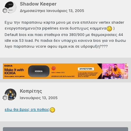
Shadow Keeper
Δημοσιεύτηκε
Ιανουάριος 13, 2005
Εχω την παραπανω καρτα μονο με ενα επιπλεον vertex shader
ενεργοποιημενο(τα pipelines ειναι δυστυχως καμμενα
)
Default bios και παει σταθερα στα 380/900 με θερμοκρασιες 44
idle και 53 load. Ρε παιδια δεν υπαρχει κανενα bios για να δωσω
λιγο παραπανω vcore αφου ειμαι και σε υδροψυξη????
Κοπρίτης
Ιανουάριος 13, 2005
εδω θα βρεις οτι ποθεις